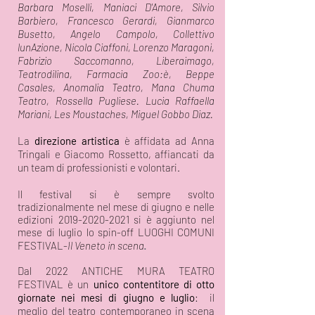
Barbara Moselli, Maniaci D'Amore, Silvio
Barbiero, Francesco Gerardi, Gianmarco
Busetto, Angelo Campolo, Collettivo
lunAzione, Nicola Ciaffoni, Lorenzo Maragoni,
Fabrizio Saccomanno, Liberaimago,
Teatrodilina, Farmacia Zoo:è, Beppe
Casales, Anomalia Teatro, Mana Chuma
Teatro, Rossella Pugliese. Lucia Raffaella
Mariani, Les Moustaches, Miguel Gobbo Diaz.
La
direzione artistica
è affidata ad Anna
Tringali e Giacomo Rossetto, affiancati da
un team di professionisti e volontari.
Il
festival
si è sempre svolto
tradizionalmente
nel mese di giugno e nelle
edizioni
2019-2020-2021
si è aggiunto nel
mese di luglio lo spin-off
LUOGHI COMUNI
FESTIVAL-
Il Veneto in scena
.
Dal 2022 ANTICHE MURA TEATRO
FESTIVAL è un
unico
contentitore di otto
giornate nei mesi di giugno e luglio
:
il
meglio del teatro contemporaneo in scena