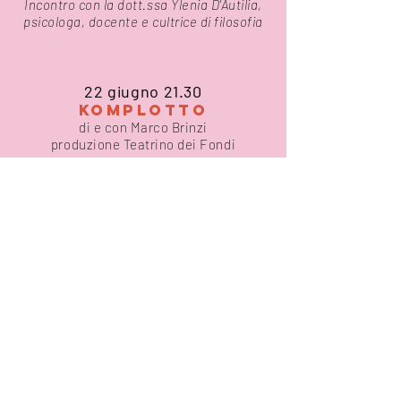
Incontro con la dott.ssa Ylenia D'Autilia,
psicologa, docente e cultrice di filosofia
22
giugno 21.30
KOMPLOTTO
di e con Marco Brinzi
produzione Teatrino dei Fondi
20.30 SALOTTINO
OLTRE LA DIAGNOSI: LE PAROLE CHE
CURANO
Incontro con l'Associazione Altre Parole
29
giugno 21.30
RITA E IL GIUDICE
STORIA DI SCELTE, PADRI
E MAFIA
scritto e diretto da Marco Artusi
con Evarossella Biolo
produzione Matàz Teatro