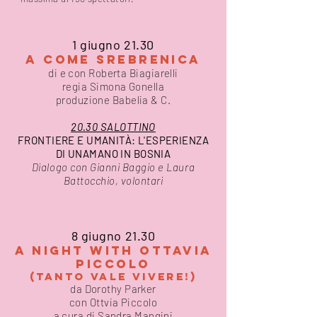
1 giugno 21.30
A COME SREBRENICA
di e con Roberta Biagiarelli
regia Simona Gonella
produzione Babelia & C.
20.30 SALOTTINO
FRONTIERE E UMANITÀ: L'ESPERIENZA
DI UNAMANO IN BOSNIA
Dialogo con Gianni Baggio e Laura
Battocchio, volontari
8
giug
no 21.30
A NIGHT WITH OTTAVIA
PICCOLO
(Tanto vale vivere!)
da Dorothy Parker
con Ottvia Piccolo
a cura di Sandra Mangini